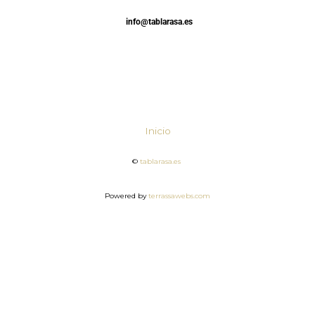
info@tablarasa.es
Inicio
©
tablarasa.es
Powered by
terrassawebs.com